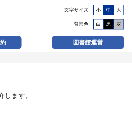
文字サイズ
小
中
大
背景色
白
黒
灰
予約
図書館運営
介します。