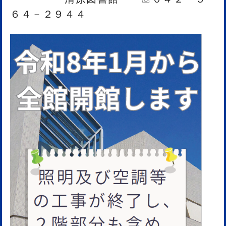
６４－２９４４